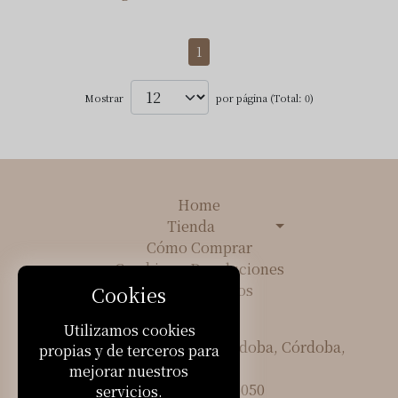
1
Mostrar
por página (Total: 0)
Home
Tienda
Cómo Comprar
Cambios y Devoluciones
Sobre Nosotros
Cookies
Contacto
Utilizamos cookies
Cerro de las Rosas, Córdoba, Córdoba,
propias y de terceros para
Argentina
mejorar nuestros
+54 3515305050
servicios.