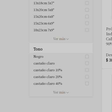
13x18cm 5x7"
13x20cm 5x8"
15x20cm 6x8"
15x23cm 6x9"
Pró
18x23cm 7x9"
Ind
18x25cm 7x10"
Cab
Ver más
20x25cm 8x10"
90
Tono
20x28cm 8x11"
De
Negro
23x28cm 9x11"
$ 3
castaño claro
castaño claro 10%
castaño claro 20%
castaño claro 40%
castaño claro ceniza
Ver más
castaño claro ceniza 10%
castaño claro ceniza 20%
castaño claro ceniza 40%