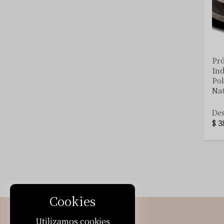
castaño oscuro 20%
castaño oscuro 30%
castaño oscuro 50%
castaño oscuro 65%
castaño oscuro 80%
Pró
rubio clarisimo
In
Pol
rubio claro
Nat
rubio claro 20%
rubio extra claro
De
$ 3
rubio mediano
rubio mediano 20%
rubio mediano 40%
rubio mediano ceniza 20%
rubio mediano ceniza 40%
rubio mediano ceniza 50%
Cookies
rubio mediano ceniza 65%
rubio mediano ceniza 80%
Utilizamos cookies
Home