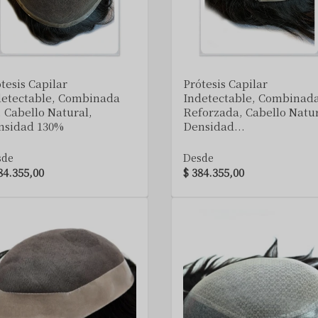
VER DETALLE
VER DETALLE
tesis Capilar
Prótesis Capilar
detectable, Combinada
Indetectable, Combinad
 Cabello Natural,
Reforzada, Cabello Natur
nsidad 130%
Densidad...
sde
Desde
84.355,00
$ 384.355,00