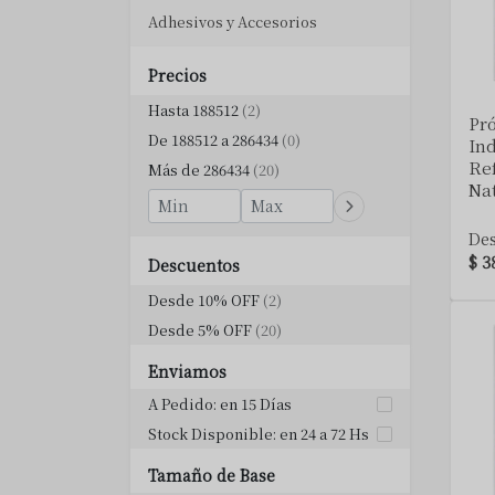
Adhesivos y Accesorios
Precios
Hasta 188512
(2)
Pró
De 188512 a 286434
(0)
Ind
Ref
Más de 286434
(20)
Nat
De
$ 3
Descuentos
Desde 10% OFF
(2)
Desde 5% OFF
(20)
Enviamos
A Pedido: en 15 Días
Stock Disponible: en 24 a 72 Hs
Tamaño de Base