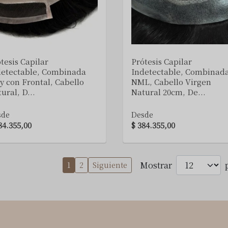
VER DETALLE
VER DETALLE
tesis Capilar
Prótesis Capilar
detectable, Combinada
Indetectable, Combinad
y con Frontal, Cabello
NML, Cabello Virgen
ural, D...
Natural 20cm, De...
sde
Desde
84.355,00
$ 384.355,00
Mostrar
1
2
Siguiente