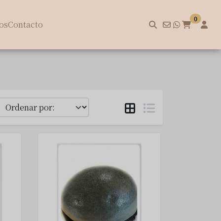
0
os
Contacto