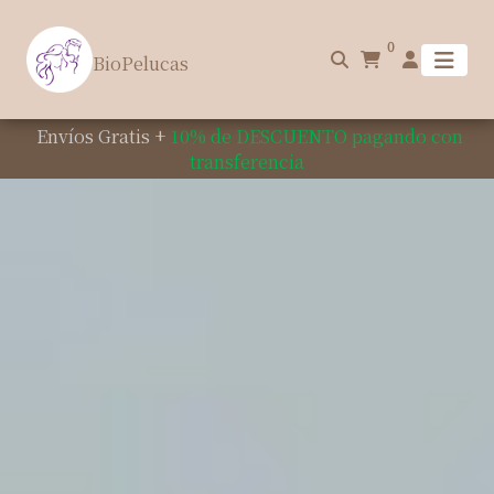
0
BioPelucas
Envíos Gratis +
10% de DESCUENTO pagando con
transferencia